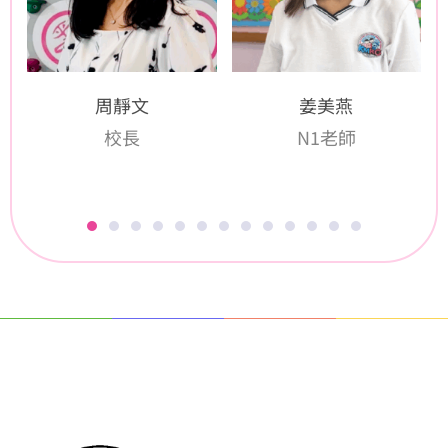
周靜文
姜美燕
校長
N1老師