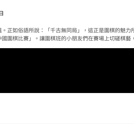
0日
蘊。正如俗語所說：「千古無同局」，這正是圍棋的魅力
中國圍棋比賽」。讓圍棋班的小朋友們在賽場上切磋棋藝