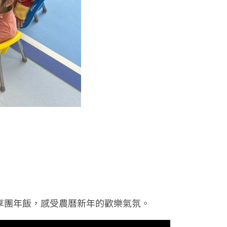
享團年飯，感受農曆新年的歡樂氣氛。