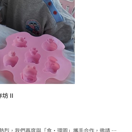
 II
熱烈，我們再度與「食·環園」攜手合作，邀請 …