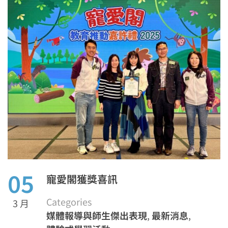
05
寵愛閣獲獎喜訊
Categories
3 月
媒體報導與師生傑出表現
,
最新消息
,