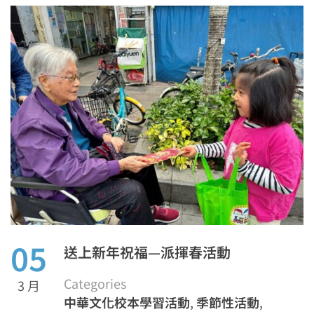
05
送上新年祝福—派揮春活動
Categories
3 月
中華文化校本學習活動
,
季節性活動
,